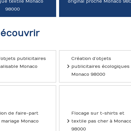
ue textile Monaco
original proche Monaco 98
98000
découvrir
objets publicitaires
Création d’objets
alisable Monaco
publicitaires écologiques
Monaco 98000
ion de faire-part
Flocage sur t-shirts et
 mariage Monaco
textile pas cher à Monac
98000