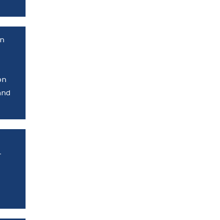
on
on
and
r