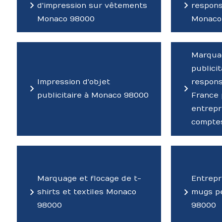
d'impression sur vêtements
respons
Monaco 98000
Monaco
Marquag
publici
Impression d'objet
respons
publicitaire à Monaco 98000
France 
entrepr
compte
Marquage et flocage de t-
Entrepr
shirts et textiles Monaco
mugs p
98000
98000