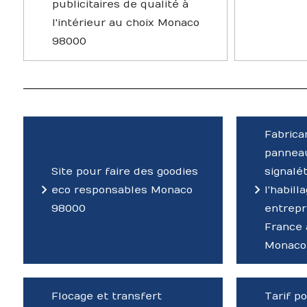
publicitaires de qualité à
l'intérieur au choix Monaco
98000
Fabrica
panneau
Site pour faire des goodies
signalé
eco responsables Monaco
l'habill
98000
entrepr
France 
Monaco
Flocage et transfert
Tarif p