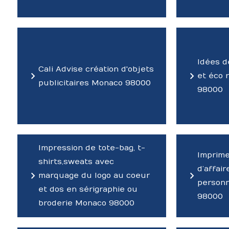
Idées d
Cali Advise création d'objets
et éco 
publicitaires Monaco 98000
98000
Impression de tote-bag, t-
Imprim
shirts,sweats avec
d’affair
marquage du logo au coeur
personn
et dos en sérigraphie ou
98000
broderie Monaco 98000