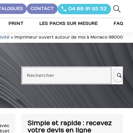
04 88 91 93 52
TALOGUES
CONTACT
PRINT
LES PACKS SUR MESURE
FAQ
ivité
> Imprimeur ouvert autour de moi à Monaco 98000
Rechercher
Simple et rapide : recevez
avec
votre devis en ligne
bjet