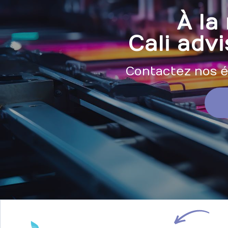
À la
Cali advi
Contactez nos éq