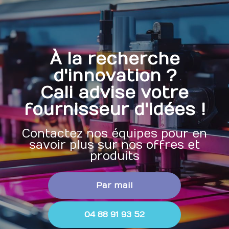
À la recherche
d'innovation ?
Cali advise votre
fournisseur d'idées !
Contactez nos équipes pour en
savoir plus sur nos offres et
produits
Par mail
04 88 91 93 52