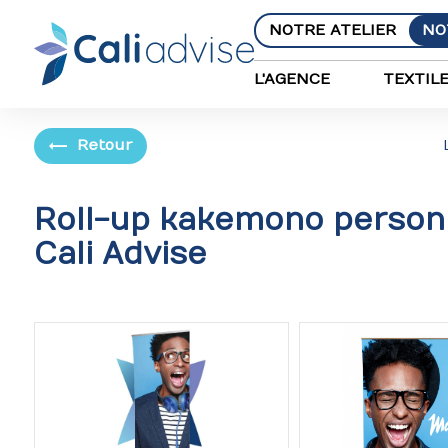
Panneau de gestion des cookies
NOTRE ATELIER
NO
L'AGENCE
TEXTIL
Retour
Roll-up kakemono personn
Cali Advise