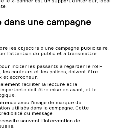
e le x-banner est un support d'intérieur, idéal
te.
up dans une campagne
ndre les objectifs d'une campagne publicitaire.
er l'attention du public et à transmettre
our inciter les passants à regarder le roll-
 les couleurs et les polices, doivent être
x et accrocheur.
alement faciliter la lecture et la
importante doit être mise en avant, et le
ogique.
ohérence avec l'image de marque de
tion utilisés dans la campagne. Cette
crédibilité du message.
écessite souvent l'intervention de
uelle.