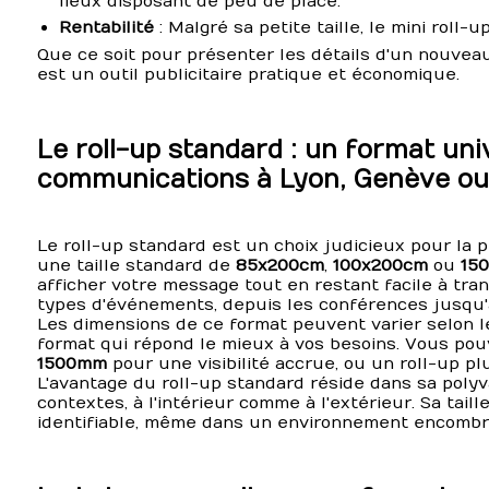
lieux disposant de peu de place.
Rentabilité
: Malgré sa petite taille, le mini roll-
Que ce soit pour présenter les détails d'un nouveau
est un outil publicitaire pratique et économique.
Le roll-up standard : un format uni
communications à Lyon, Genève ou
Le roll-up standard est un choix judicieux pour la 
une taille standard de
85x200cm
,
100x200cm
ou
15
afficher votre message tout en restant facile à trans
types d'événements, depuis les conférences jusqu'
Les dimensions de ce format peuvent varier selon l
format qui répond le mieux à vos besoins. Vous pou
1500mm
pour une visibilité accrue, ou un roll-up pl
L'avantage du roll-up standard réside dans sa polyva
contextes, à l'intérieur comme à l'extérieur. Sa tail
identifiable, même dans un environnement encombr