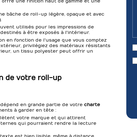
l offre une finition haut de gamme et une
ne bâche de roll-up légère, opaque et avec
.
uvent utilisés pour les impressions de
destinés à être exposés à l'intérieur.
ion en fonction de l'usage que vous comptez
xtérieur, privilégiez des matériaux résistants
eur, un tissu polyester peut offrir un
 de votre roll-up
p dépend en grande partie de votre
charte
ments à garder en tête :
flètent votre marque et qui attirent
p ternes qui pourraient rendre la lecture
exte est bien lisible, même à distance.