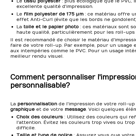
Le
tissu polyester
: plus écologique que le PVC, i
excellente qualité d'impression.
Le
film polyester de 175 µm
: ce matériau offre u
effet Anti-Curl (évite que les bords ne gondolent)
La
toile et le papier photo
: ces matériaux sont so
haute qualité, particulièrement pour les roll-ups 
Il est recommandé de choisir le matériau d'impress
faire de votre roll-up. Par exemple, pour un usage e
aux intempéries comme le PVC. Pour un usage intéri
meilleur rendu visuel.
Comment personnaliser l'impression
personnalisable?
La
personnalisation
de l'impression de votre roll-u
graphique
et de votre
message
. Voici quelques élé
Choix des couleurs
: Utilisez des couleurs qui re
l'attention. Évitez les couleurs trop vives ou tro
difficile.
Taille et type de police
: Assurez vous que votre t