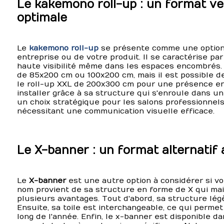
Le kakemono roll-up : un format vert
optimale
Le
kakemono roll-up
se présente comme une option d
entreprise ou de votre produit. Il se caractérise par
haute visibilité même dans les espaces encombrés.
de 85x200 cm ou 100x200 cm, mais il est possible d
le roll-up XXL de 200x300 cm pour une présence enc
installer grâce à sa structure qui s'enroule dans u
un choix stratégique pour les salons professionnel
nécessitant une communication visuelle efficace.
Le X-banner : un format alternatif 
Le
X-banner
est une autre option à considérer si vo
nom provient de sa structure en forme de X qui mai
plusieurs avantages. Tout d'abord, sa structure légèr
Ensuite, sa toile est interchangeable, ce qui permet
long de l'année. Enfin, le x-banner est disponible d