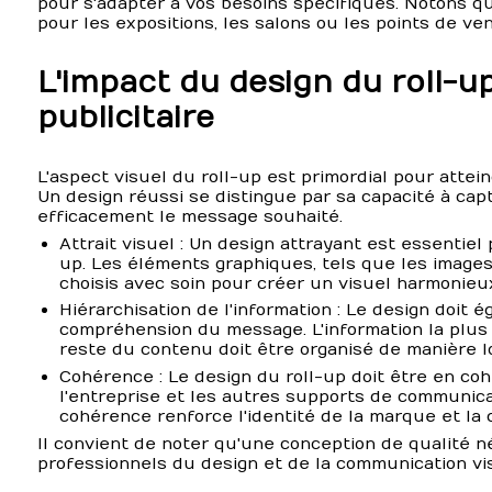
pour s'adapter à vos besoins spécifiques. Notons qu
pour les expositions, les salons ou les points de ven
L'impact du design du roll-
publicitaire
L'aspect visuel du roll-up est primordial pour attei
Un design réussi se distingue par sa capacité à capt
efficacement le message souhaité.
Attrait visuel
: Un design attrayant est essentiel p
up. Les éléments graphiques, tels que les images,
choisis avec soin pour créer un visuel harmonieu
Hiérarchisation de l'information
: Le design doit ég
compréhension du message. L'information la plus 
reste du contenu doit être organisé de manière l
Cohérence
: Le design du roll-up doit être en c
l'entreprise et les autres supports de communica
cohérence renforce l'identité de la marque et la 
Il convient de noter qu'une conception de qualité n
professionnels du design et de la communication vis